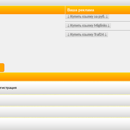
Ваша реклама
↓
Купить ссылку за
руб.
↓
↓
Купить ссылку Miglinks
↓
↓
Купить ссылку Traf24
↓
егистрация