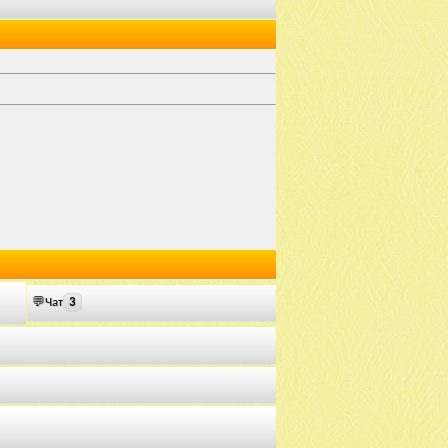
💬Чат
3