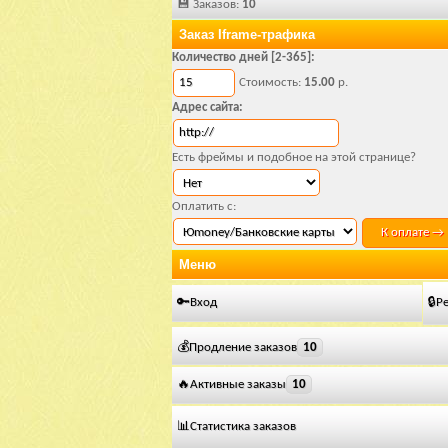
💾 Заказов:
10
Заказ Iframe-трафика
Количество дней [2-365]:
Стоимость:
15.00
р.
Адрес сайта:
Есть фреймы и подобное на этой странице?
Оплатить c:
Меню
🔑Вход
🔒Р
💰Продление заказов
10
🔥Активные заказы
10
📊Статистика заказов